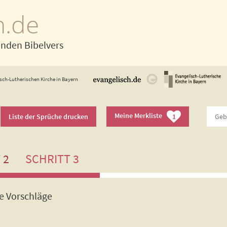
h.de
enden Bibelvers
sch-Lutherischen Kirche in Bayern
Meine Merkliste
Liste der Sprüche drucken
1
 2
SCHRITT 3
de Vorschläge