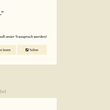
.”
 soll unser Trauspruch werden!
ne lesen
Teilen
bel