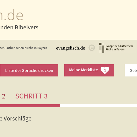
h.de
enden Bibelvers
sch-Lutherischen Kirche in Bayern
Meine Merkliste
Liste der Sprüche drucken
1
 2
SCHRITT 3
de Vorschläge