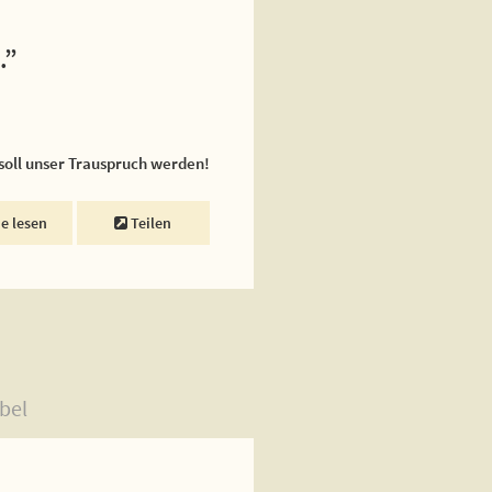
.”
 soll unser Trauspruch werden!
ne lesen
Teilen
bel